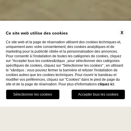
X
Ce site web utilise des cookies
Ce site web et la page de réservation utilisent des cookies techniques et,
uniquement avec votre consentement, des cookies analytiques et de
marketing pour la publicité ciblée et la personnalisation des annonces.
Pour consentir à l'installation de toutes les catégories de cookies, cliquez
sur “Accepter tous les cookies&rdquo ; pour sélectionner des catégories
spécifiques de cookies, cliquez sur "Sélectionner les cookies" ; en utilisant
le “x&rdquo ; vous pouvez fermer la bannière et refuser l'installation de
Découvrez
cookies autres que les cookies techniques. Pour rouvrir le bandeau et
modifier vos préférences, cliquez sur "Cookies" dans le pied de page du
site et de la page de réservation. Pour plus d'informations
cliquez ici
.
La Fiermontina Family
RÉSERVER
Collection
DESTINATIONS
APPELEZ-NOUS
GPS
LECCE - ITALY
AVANTAGES DE LA RÉSERVATION
La Fiermontina Luxury Home
DIRECTE
La Fiermontina Palazzo
Garantie du meilleur prix